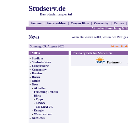
Studserv.de
Das Studentenportal
Studium
|
Studentenleben
|
Campus Börse
|
Community
|
Karriere
|
Aktuelles
|
Forschung & T
News
Wenn Du wissen willst, was in der Welt gesc
Sonntag, 09. August 2026
Aktion: Grati
INDEX
Preisvergleich für Studenten
»
Studium
»
Studentenleben
Ferienzeit:
»
Campusbörse
»
Community
»
Karriere
»
Reisen
»
Netlife
»
News
-
Aktuelles
-
Forschung-Technik
-
Börse
-
Tipps
-
LINKS
-
LITERATUR
-
Energie
-
Wetter weltweit
»
Nützliches