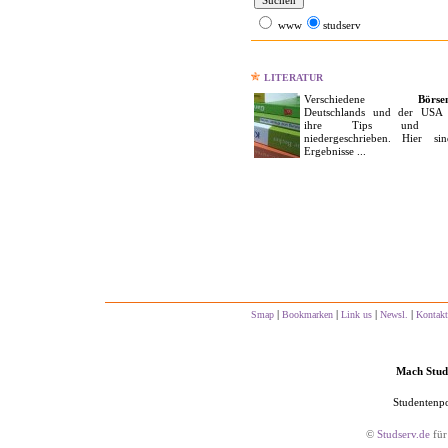
www
studserv
LITERATUR
Verschiedene
Börse
Deutschlands und der USA
ihre Tips und Tr
niedergeschrieben. Hier si
Ergebnisse ...
|
|
|
|
Smap
Bookmarken
Link us
Newsl.
Kontakt
Mach Studs
Studentenpo
©
Studserv.de
für