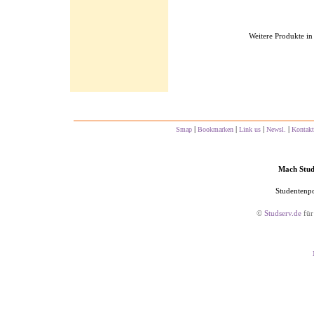
Weitere Produkte in
|
|
|
|
Smap
Bookmarken
Link us
Newsl.
Kontakt
Mach Studs
Studentenpo
©
Studserv.de
für