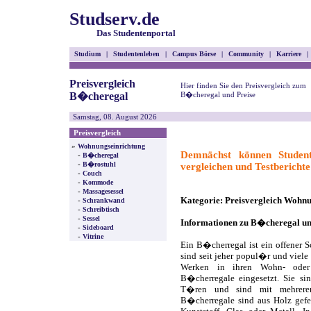
Studserv.de
Das Studentenportal
Studium
|
Studentenleben
|
Campus Börse
|
Community
|
Karriere
|
Preisvergleich
Hier finden Sie den Preisvergleich zum
B�cheregal
B�cheregal und Preise
Samstag, 08. August 2026
Preisvergleich
»
Wohnungseinrichtung
Demnächst können Studen
-
B�cheregal
-
B�rostuhl
vergleichen und Testberichte
-
Couch
-
Kommode
-
Massagesessel
-
Kategorie: Preisvergleich Wohnu
Schrankwand
-
Schreibtisch
-
Sessel
Informationen zu B�cheregal u
-
Sideboard
-
Vitrine
Ein B�cherregal ist ein offener
sind seit jeher popul�r und viel
Werken in ihren Wohn- oder
B�cherregale eingesetzt. Sie sin
T�ren und sind mit mehreren
B�cherregale sind aus Holz gefe