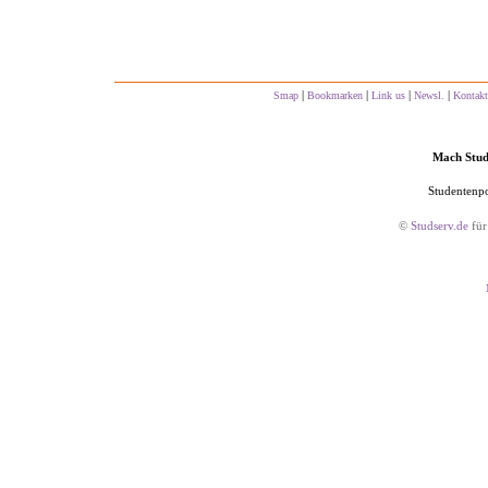
|
|
|
|
Smap
Bookmarken
Link us
Newsl.
Kontakt
Mach Studs
Studentenpo
©
Studserv.de
für