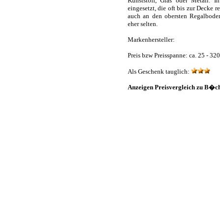
Kunststoff, Glas oder Metall. 
eingesetzt, die oft bis zur Decke
auch an den obersten Regalboden
eher selten.
Markenhersteller:
Preis bzw Preisspanne: ca. 25 - 32
Als Geschenk tauglich:
Anzeigen Preisvergleich zu B�c