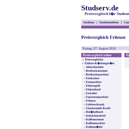
Studserv.de
Preisvergleich f�r Student
Studium
|
Studentenleben
|
Cam
Preisvergleich Friteuse
Freitag, 07. August 2026
Preisvergleich online
Pre
»
Preisvergleiche
»
Elektro-K�chenger�te
-
Allesschneider
-
Brotbackautomat
-
Brotbackmaschine
-
Eierkocher
-
Eismaschine
-
Elektrogrill
-
Elektroherd
-
Entsafter
-
Espressomaschine
-
Friteuse
-
Gefrierschrank
-
Glaskeramik-Kochf
-
Hei�luftherd
-
Induktionsherd
-
Kaffeeautomat
-
Kaffeemaschine
-
Kaffeem�hle