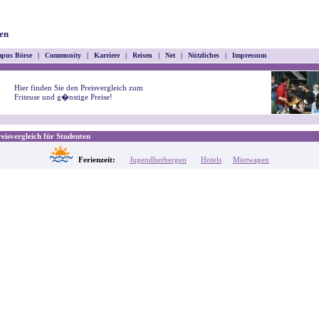
en
pus Börse
|
Community
|
Karriere
|
Reisen
|
Net
|
Nützliches
|
Impressum
Hier finden Sie den Preisvergleich zum
Friteuse und g�nstige Preise!
isvergleich für Studenten
Ferienzeit:
Jugendherbergen
Hotels
Mietwagen