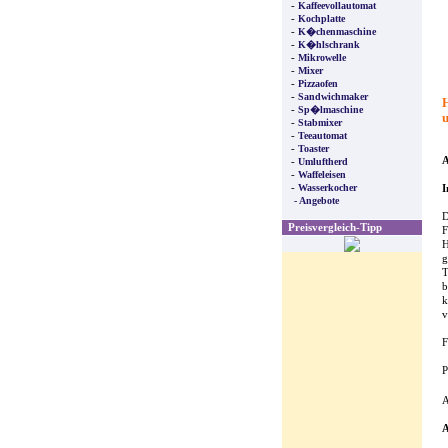
-
Kaffeevollautomat
-
Kochplatte
-
K�chenmaschine
-
K�hlschrank
-
Mikrowelle
-
Mixer
-
Pizzaofen
-
Sandwichmaker
H
-
Sp�lmaschine
u
-
Stabmixer
-
Teeautomat
-
Toaster
A
-
Umluftherd
-
Waffeleisen
-
Wasserkocher
I
- Angebote
D
Preisvergleich-Tipp
F
H
g
T
b
k
v
F
P
A
A