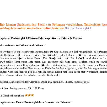
ier können Studenten den Preis von Friteusen vergleichen, Testberichte les
nd Angebote online kaufen bzw. online bestellen.
Hier zum Preisvergleich
ngebote: Preisvergleich Elektro-K�chenger�te >> K�che & Kochen
nformationen zu Friteuse und Friteusen
ie Fritteuse ist ein elektrisches Haushaltsger�t zum Backen von Nahrungsmitteln in fl�ssig
ett (frittieren). Ob Pommes Fritte, Fischst�bchen oder Calamaris � die Fritteuse sorgt 
andumdrehen f�r leckeres Essen. Das Ger�t wird mit Fett bef�llt und dann auf d
ew�nschte Temperatur aufgeheizt. Das geschieht mit Hilfe eines Reglers, bei dem sowo
emperatur als auch Empfehlungen f�r das Frittiergut angegeben sind. So brauchen Pomm
eispielsweise eine andere Temperatur als Fisch. Ist das Fett aufgeheizt, wird das Frittiergut in ein
leinen Korb gegeben und in das Fett abgesenkt. Damit man sich dabei nicht verbrennt, besitz
iele Fritteusen einen Drehschalter, der den Korb senkt.
riteusen Markenhersteller: Clatronic, Delonghi, Moulinex, Philips, Princess, Tefal
reis bzw Preisspanne: ca. 25 - 190 Euro
ls Geschenk tauglich:
ngebote zum Thema Preisvergleich zu Friteuse bzw. Friteusen