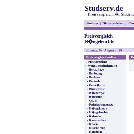
Studserv.de
Preisvergleich f�r Student
Studium
|
Studentenleben
|
Cam
Preisvergleich
H�ngeleuchte
Sonntag, 09. August 2026
Preisvergleich online
Pre
»
Preisvergleiche
»
Wohnungseinrichtung
-
Bettauflage
-
Bettbezug
-
Bettlaken
-
Betttuch
-
Bettw�sche
-
Blumenvase
-
B�cheregal
-
B�rostuhl
-
Couch
-
Federkernmatratze
-
H�ngelampe
-
H�ngeleuchte
-
Kalender
-
Kassettenbett
-
Kissen
-
Kissenbezug
-
Kommode