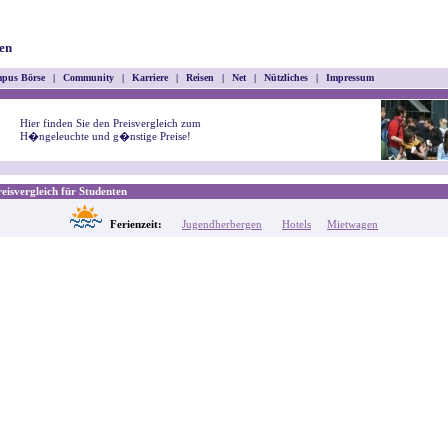
en
pus Börse
|
Community
|
Karriere
|
Reisen
|
Net
|
Nützliches
|
Impressum
Hier finden Sie den Preisvergleich zum
H�ngeleuchte und g�nstige Preise!
isvergleich für Studenten
Ferienzeit:
Jugendherbergen
Hotels
Mietwagen