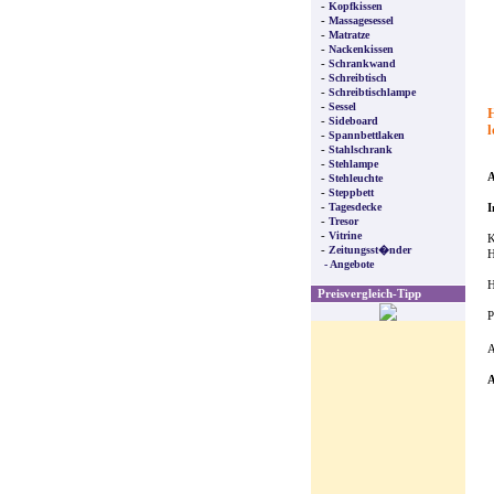
-
Kopfkissen
-
Massagesessel
-
Matratze
-
Nackenkissen
-
Schrankwand
-
Schreibtisch
-
Schreibtischlampe
-
Sessel
-
Sideboard
l
-
Spannbettlaken
-
Stahlschrank
-
Stehlampe
A
-
Stehleuchte
-
Steppbett
-
Tagesdecke
I
-
Tresor
-
Vitrine
K
-
Zeitungsst�nder
H
- Angebote
H
Preisvergleich-Tipp
P
A
A