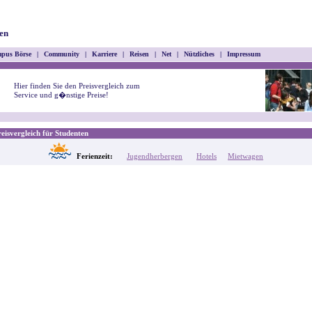
en
pus Börse
|
Community
|
Karriere
|
Reisen
|
Net
|
Nützliches
|
Impressum
Hier finden Sie den Preisvergleich zum
Service und g�nstige Preise!
isvergleich für Studenten
Ferienzeit:
Jugendherbergen
Hotels
Mietwagen