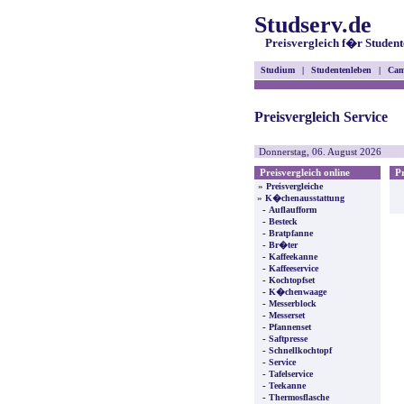
Studserv.de
Preisvergleich f�r Student
Studium
|
Studentenleben
|
Cam
Preisvergleich Service
Donnerstag, 06. August 2026
Preisvergleich online
Pre
»
Preisvergleiche
»
K�chenausstattung
-
Auflaufform
-
Besteck
-
Bratpfanne
-
Br�ter
-
Kaffeekanne
-
Kaffeeservice
-
Kochtopfset
-
K�chenwaage
-
Messerblock
-
Messerset
-
Pfannenset
-
Saftpresse
-
Schnellkochtopf
-
Service
-
Tafelservice
-
Teekanne
-
Thermosflasche