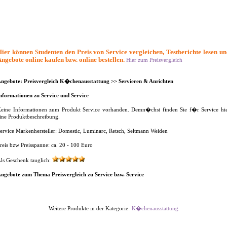
ier können Studenten den Preis von Service vergleichen, Testberichte lesen u
ngebote online kaufen bzw. online bestellen.
Hier zum Preisvergleich
ngebote: Preisvergleich K�chenausstattung >> Servieren & Anrichten
nformationen zu Service und Service
eine Informationen zum Produkt Service vorhanden. Demn�chst finden Sie f�r Service hi
ine Produktbeschreibung.
ervice Markenhersteller: Domestic, Luminarc, Retsch, Seltmann Weiden
reis bzw Preisspanne: ca. 20 - 100 Euro
ls Geschenk tauglich:
ngebote zum Thema Preisvergleich zu Service bzw. Service
Weitere Produkte in der Kategorie:
K�chenausstattung