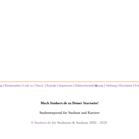
|
|
|
|
|
|
|
|
|
ap
Bookmarken
Link us
Newsl.
Kontakt
Impressum
Datenschutzerkl�rung
Werbung
Disclaimer
Par
Mach Studserv.de zu Deiner Startseite!
Studentenportal für Studium und Karriere
©
Studserv.de
für Studenten & Studium 2000 - 2026