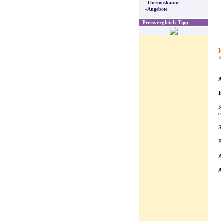
-
Thermoskanne
- Angebote
Preisvergleich-Tipp
H
A
A
I
K
e
S
P
A
A