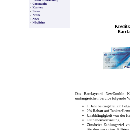
»
Community
»
Karriere
»
Reisen
»
Netlife
»
News
»
Nützliches
Kreditk
Barcl
Das Barclaycard NewDouble Kr
umfangreichen Service folgende Vo
1. Jahr beitragsfrei, im Folg
2% Rabatt auf Tankstelle
Unabhängigkeit von der Ha
Guthabenverzinsung.
Zinsfreies Zahlungsziel v
Sie den gesamten fälligen