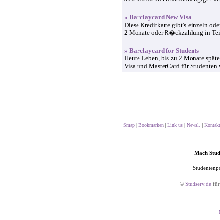
» Barclaycard New Visa
Diese Kreditkarte gibt's einzeln od
2 Monate oder R�ckzahlung in Te
» Barclaycard for Students
Heute Leben, bis zu 2 Monate späte
Visa und MasterCard für Studenten
|
|
|
|
Smap
Bookmarken
Link us
Newsl.
Kontakt
Mach Studs
Studentenpo
©
Studserv.de
für