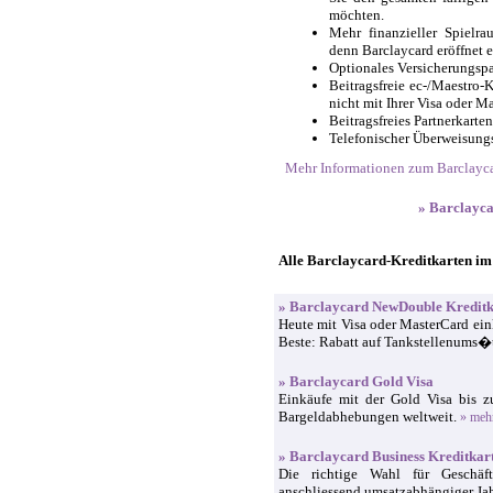
möchten.
Mehr finanzieller Spielr
denn Barclaycard eröffnet e
Optionales Versicherungspa
Beitragsfreie ec-/Maestro-K
nicht mit Ihrer Visa oder 
Beitragsfreies Partnerkarte
Telefonischer Überweisungs
Mehr Informationen zum Barclayc
» Barclayc
Alle Barclaycard-Kreditkarten im
» Barclaycard NewDouble Kreditk
Heute mit Visa oder MasterCard ein
Beste: Rabatt auf Tankstellenums�
» Barclaycard Gold Visa
Einkäufe mit der Gold Visa bis 
Bargeldabhebungen weltweit.
» meh
» Barclaycard Business Kreditkar
Die richtige Wahl für Geschäft
anschliessend umsatzabhängiger Ja