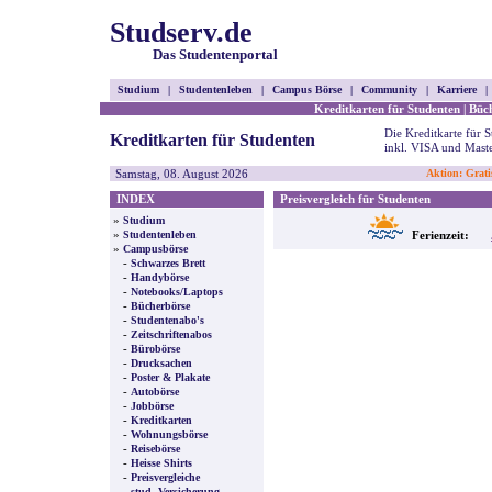
Studserv.de
Das Studentenportal
Studium
|
Studentenleben
|
Campus Börse
|
Community
|
Karriere
|
Kreditkarten für Studenten
|
Büc
Die Kreditkarte für 
Kreditkarten für Studenten
inkl. VISA und Mast
Samstag, 08. August 2026
Aktion: Grati
INDEX
Preisvergleich für Studenten
»
Studium
»
Studentenleben
Ferienzeit:
»
Campusbörse
-
Schwarzes Brett
-
Handybörse
-
Notebooks/Laptops
-
Bücherbörse
-
Studentenabo's
-
Zeitschriftenabos
-
Bürobörse
-
Drucksachen
-
Poster & Plakate
-
Autobörse
-
Jobbörse
-
Kreditkarten
-
Wohnungsbörse
-
Reisebörse
-
Heisse Shirts
-
Preisvergleiche
-
stud. Versicherung