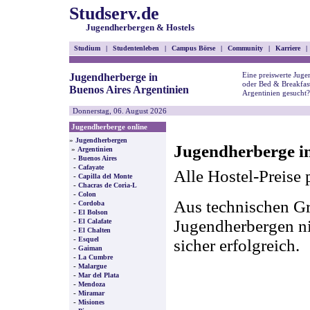
Studserv.de
Jugendherbergen & Hostels
Studium
|
Studentenleben
|
Campus Börse
|
Community
|
Karriere
|
Eine preiswerte Juge
Jugendherberge in
oder Bed & Breakfast
Buenos Aires Argentinien
Argentinien gesucht?
Donnerstag, 06. August 2026
Jugendherberge online
»
Jugendherbergen
Jugendherberge in
»
Argentinien
-
Buenos Aires
-
Cafayate
Alle Hostel-Preise 
-
Capilla del Monte
-
Chacras de Coria-L
-
Colon
Aus technischen Gr
-
Cordoba
-
El Bolson
-
Jugendherbergen nic
El Calafate
-
El Chalten
-
Esquel
sicher erfolgreich.
-
Gaiman
-
La Cumbre
-
Malargue
-
Mar del Plata
-
Mendoza
-
Miramar
-
Misiones