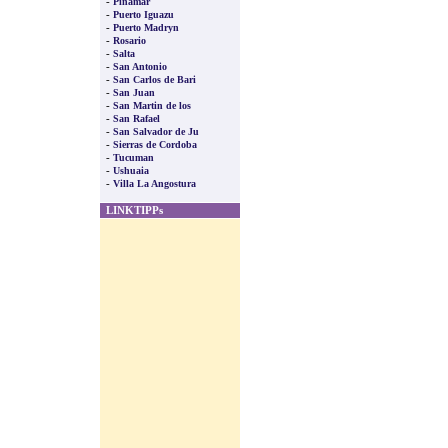
-
Pinamar
-
Puerto Iguazu
-
Puerto Madryn
-
Rosario
-
Salta
-
San Antonio
-
San Carlos de Bari
-
San Juan
-
San Martin de los
-
San Rafael
-
San Salvador de Ju
-
Sierras de Cordoba
-
Tucuman
-
Ushuaia
-
Villa La Angostura
LINKTIPPs