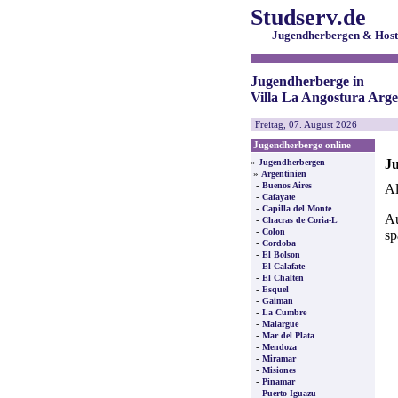
Studserv.de
Jugendherbergen & Host
Jugendherberge in
Villa La Angostura Arge
Freitag, 07. August 2026
Jugendherberge online
Ju
»
Jugendherbergen
»
Argentinien
-
Buenos Aires
Al
-
Cafayate
-
Capilla del Monte
Au
-
Chacras de Coria-L
-
Colon
sp
-
Cordoba
-
El Bolson
-
El Calafate
-
El Chalten
-
Esquel
-
Gaiman
-
La Cumbre
-
Malargue
-
Mar del Plata
-
Mendoza
-
Miramar
-
Misiones
-
Pinamar
-
Puerto Iguazu