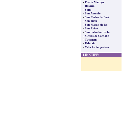
-
Puerto Madryn
-
Rosario
-
Salta
-
San Antonio
-
San Carlos de Bari
-
San Juan
-
San Martin de los
-
San Rafael
-
San Salvador de Ju
-
Sierras de Cordoba
-
Tucuman
-
Ushuaia
-
Villa La Angostura
LINKTIPPs