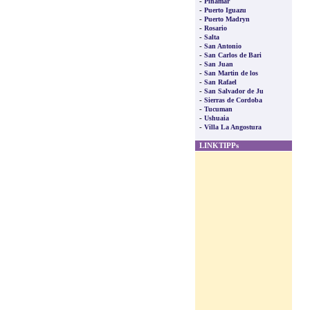
-
Pinamar
-
Puerto Iguazu
-
Puerto Madryn
-
Rosario
-
Salta
-
San Antonio
-
San Carlos de Bari
-
San Juan
-
San Martin de los
-
San Rafael
-
San Salvador de Ju
-
Sierras de Cordoba
-
Tucuman
-
Ushuaia
-
Villa La Angostura
LINKTIPPs