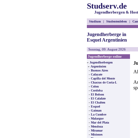
Studserv.de
Jugendherbergen & Host
Studium
|
Studentenleben
|
Cam
Jugendherberge in
Esquel Argentinien
Sonntag, 09. August 2026
Jugendherberge online
Ju
»
Jugendherbergen
»
Argentinien
-
Buenos Aires
Al
-
Cafayate
-
Capilla del Monte
Au
-
Chacras de Coria-L
-
Colon
sp
-
Cordoba
-
El Bolson
-
El Calafate
-
El Chalten
-
Esquel
-
Gaiman
-
La Cumbre
-
Malargue
-
Mar del Plata
-
Mendoza
-
Miramar
-
Misiones