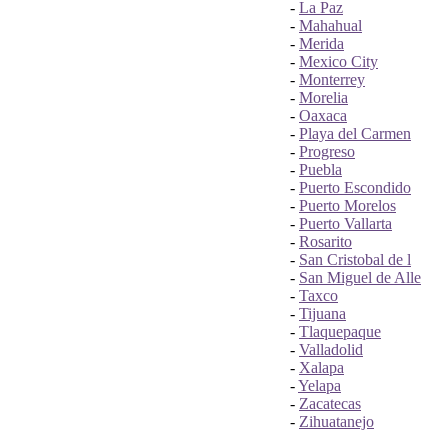
-
La Paz
-
Mahahual
-
Merida
-
Mexico City
-
Monterrey
-
Morelia
-
Oaxaca
-
Playa del Carmen
-
Progreso
-
Puebla
-
Puerto Escondido
-
Puerto Morelos
-
Puerto Vallarta
-
Rosarito
-
San Cristobal de l
-
San Miguel de Alle
-
Taxco
-
Tijuana
-
Tlaquepaque
-
Valladolid
-
Xalapa
-
Yelapa
-
Zacatecas
-
Zihuatanejo