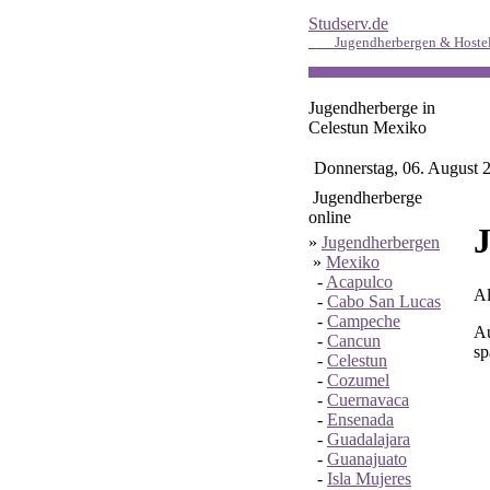
Studserv.de
Jugendherbergen & Hoste
Jugendherberge in
Celestun Mexiko
Donnerstag, 06. August 
Jugendherberge
online
J
»
Jugendherbergen
»
Mexiko
-
Acapulco
Al
-
Cabo San Lucas
-
Campeche
Au
-
Cancun
sp
-
Celestun
-
Cozumel
-
Cuernavaca
-
Ensenada
-
Guadalajara
-
Guanajuato
-
Isla Mujeres