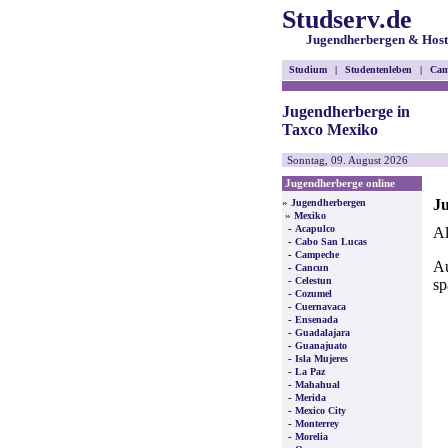
Studserv.de
Jugendherbergen & Host
Studium
|
Studentenleben
|
Cam
Jugendherberge in
Taxco Mexiko
Sonntag, 09. August 2026
Jugendherberge online
Ju
»
Jugendherbergen
»
Mexiko
-
Acapulco
Al
-
Cabo San Lucas
-
Campeche
Au
-
Cancun
-
Celestun
sp
-
Cozumel
-
Cuernavaca
-
Ensenada
-
Guadalajara
-
Guanajuato
-
Isla Mujeres
-
La Paz
-
Mahahual
-
Merida
-
Mexico City
-
Monterrey
-
Morelia