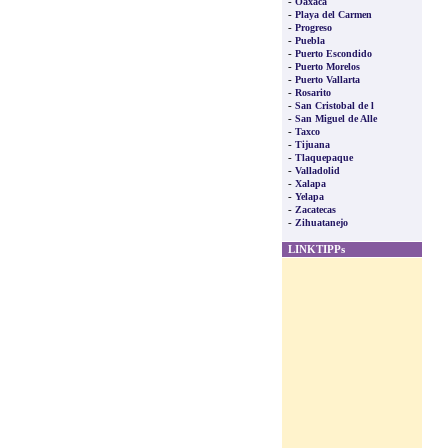
-
Oaxaca
-
Playa del Carmen
-
Progreso
-
Puebla
-
Puerto Escondido
-
Puerto Morelos
-
Puerto Vallarta
-
Rosarito
-
San Cristobal de l
-
San Miguel de Alle
-
Taxco
-
Tijuana
-
Tlaquepaque
-
Valladolid
-
Xalapa
-
Yelapa
-
Zacatecas
-
Zihuatanejo
LINKTIPPs