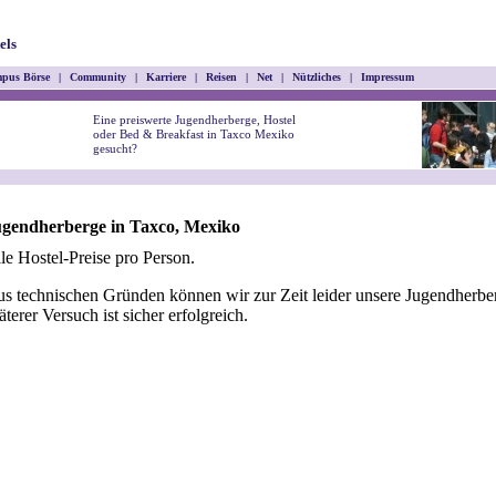
els
pus Börse
|
Community
|
Karriere
|
Reisen
|
Net
|
Nützliches
|
Impressum
Eine preiswerte Jugendherberge, Hostel
oder Bed & Breakfast in Taxco Mexiko
gesucht?
gendherberge in Taxco, Mexiko
le Hostel-Preise pro Person.
s technischen Gründen können wir zur Zeit leider unsere Jugendherber
äterer Versuch ist sicher erfolgreich.