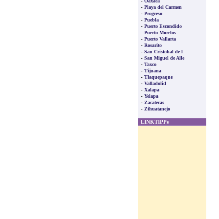
-
Oaxaca
-
Playa del Carmen
-
Progreso
-
Puebla
-
Puerto Escondido
-
Puerto Morelos
-
Puerto Vallarta
-
Rosarito
-
San Cristobal de l
-
San Miguel de Alle
-
Taxco
-
Tijuana
-
Tlaquepaque
-
Valladolid
-
Xalapa
-
Yelapa
-
Zacatecas
-
Zihuatanejo
LINKTIPPs