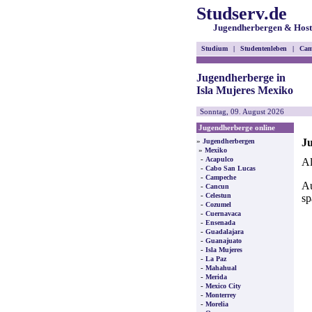
Studserv.de
Jugendherbergen & Host
Studium
|
Studentenleben
|
Cam
Jugendherberge in
Isla Mujeres Mexiko
Sonntag, 09. August 2026
Jugendherberge online
Ju
»
Jugendherbergen
»
Mexiko
-
Acapulco
Al
-
Cabo San Lucas
-
Campeche
Au
-
Cancun
-
Celestun
sp
-
Cozumel
-
Cuernavaca
-
Ensenada
-
Guadalajara
-
Guanajuato
-
Isla Mujeres
-
La Paz
-
Mahahual
-
Merida
-
Mexico City
-
Monterrey
-
Morelia