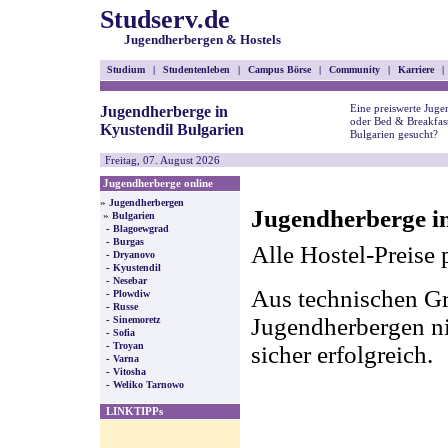
Studserv.de
Jugendherbergen & Hostels
Studium
|
Studentenleben
|
Campus Börse
|
Community
|
Karriere
|
Eine preiswerte Juge
Jugendherberge in
oder Bed & Breakfast
Kyustendil Bulgarien
Bulgarien gesucht?
Freitag, 07. August 2026
Jugendherberge online
»
Jugendherbergen
Jugendherberge in
»
Bulgarien
-
Blagoewgrad
-
Burgas
Alle Hostel-Preise 
-
Dryanovo
-
Kyustendil
-
Nesebar
Aus technischen Gr
-
Plowdiw
-
Russe
-
Jugendherbergen nic
Sinemoretz
-
Sofia
-
Troyan
sicher erfolgreich.
-
Varna
-
Vitosha
-
Weliko Tarnowo
LINKTIPPs