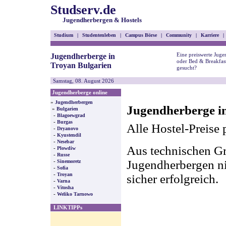
Studserv.de
Jugendherbergen & Hostels
Studium
|
Studentenleben
|
Campus Börse
|
Community
|
Karriere
|
Eine preiswerte Juge
Jugendherberge in
oder Bed & Breakfas
Troyan Bulgarien
gesucht?
Samstag, 08. August 2026
Jugendherberge online
»
Jugendherbergen
Jugendherberge i
»
Bulgarien
-
Blagoewgrad
-
Burgas
Alle Hostel-Preise 
-
Dryanovo
-
Kyustendil
-
Nesebar
Aus technischen Gr
-
Plowdiw
-
Russe
-
Jugendherbergen nic
Sinemoretz
-
Sofia
-
Troyan
sicher erfolgreich.
-
Varna
-
Vitosha
-
Weliko Tarnowo
LINKTIPPs