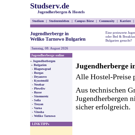
Studserv.de
Jugendherbergen & Hostels
Studium
|
Studentenleben
|
Campus Börse
|
Community
|
Karriere
|
Eine preiswerte Juge
Jugendherberge in
oder Bed & Breakfas
Weliko Tarnowo Bulgarien
Bulgarien gesucht?
Samstag, 08. August 2026
Jugendherberge online
»
Jugendherbergen
Jugendherberge i
»
Bulgarien
-
Blagoewgrad
-
Burgas
Alle Hostel-Preise 
-
Dryanovo
-
Kyustendil
-
Nesebar
Aus technischen Gr
-
Plowdiw
-
Russe
-
Jugendherbergen nic
Sinemoretz
-
Sofia
-
Troyan
sicher erfolgreich.
-
Varna
-
Vitosha
-
Weliko Tarnowo
LINKTIPPs