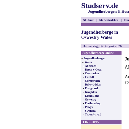
Studserv.de
Jugendherbergen & Host
Studium
|
Studentenleben
|
Cam
Jugendherberge in
Oswestry Wales
Donnerstag, 06. August 2026
Jugendherberge online
Ju
»
Jugendherbergen
»
Wales
-
Abersoch
Al
-
Betws-y-Coed
-
Caernarfon
Au
-
Cardiff
-
Carmarthen
sp
-
Dolwyddelan
-
Fishguard
-
Knighton
-
Llandudno
-
Oswestry
-
Porthmadog
-
Powys
-
Swansea
-
Trawsfynydd
LINKTIPPs