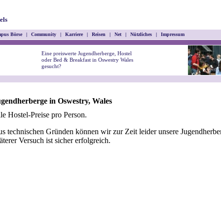
els
pus Börse
|
Community
|
Karriere
|
Reisen
|
Net
|
Nützliches
|
Impressum
Eine preiswerte Jugendherberge, Hostel
oder Bed & Breakfast in Oswestry Wales
gesucht?
gendherberge in Oswestry, Wales
le Hostel-Preise pro Person.
s technischen Gründen können wir zur Zeit leider unsere Jugendherber
äterer Versuch ist sicher erfolgreich.