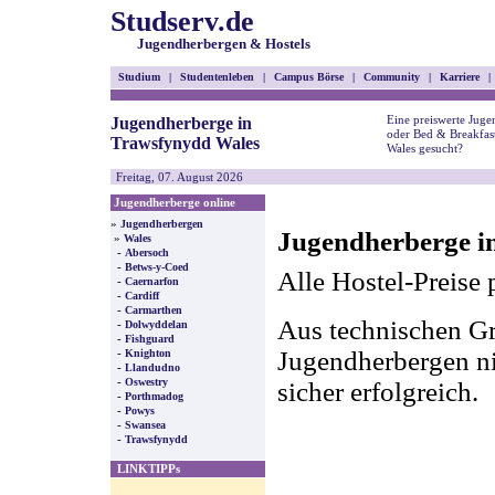
Studserv.de
Jugendherbergen & Hostels
Studium
|
Studentenleben
|
Campus Börse
|
Community
|
Karriere
|
Eine preiswerte Juge
Jugendherberge in
oder Bed & Breakfas
Trawsfynydd Wales
Wales gesucht?
Freitag, 07. August 2026
Jugendherberge online
»
Jugendherbergen
Jugendherberge i
»
Wales
-
Abersoch
-
Betws-y-Coed
Alle Hostel-Preise 
-
Caernarfon
-
Cardiff
-
Carmarthen
Aus technischen Gr
-
Dolwyddelan
-
Fishguard
-
Jugendherbergen nic
Knighton
-
Llandudno
-
Oswestry
sicher erfolgreich.
-
Porthmadog
-
Powys
-
Swansea
-
Trawsfynydd
LINKTIPPs