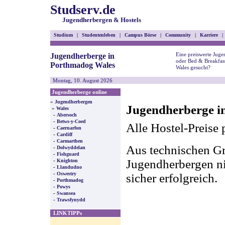
Studserv.de
Jugendherbergen & Hostels
Studium
|
Studentenleben
|
Campus Börse
|
Community
|
Karriere
|
Eine preiswerte Juge
Jugendherberge in
oder Bed & Breakfas
Porthmadog Wales
Wales gesucht?
Montag, 10. August 2026
Jugendherberge online
»
Jugendherbergen
Jugendherberge i
»
Wales
-
Abersoch
-
Betws-y-Coed
Alle Hostel-Preise 
-
Caernarfon
-
Cardiff
-
Carmarthen
Aus technischen Gr
-
Dolwyddelan
-
Fishguard
-
Jugendherbergen nic
Knighton
-
Llandudno
-
Oswestry
sicher erfolgreich.
-
Porthmadog
-
Powys
-
Swansea
-
Trawsfynydd
LINKTIPPs