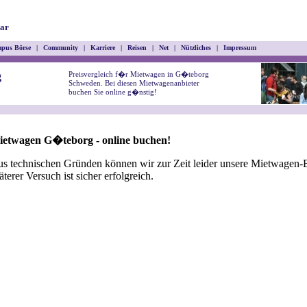
ar
pus Börse
|
Community
|
Karriere
|
Reisen
|
Net
|
Nützliches
|
Impressum
Preisvergleich f�r Mietwagen in G�teborg
g
Schweden. Bei diesen Mietwagenanbieter
buchen Sie online g�nstig!
ietwagen G�teborg - online buchen!
s technischen Gründen können wir zur Zeit leider unsere Mietwagen-B
äterer Versuch ist sicher erfolgreich.