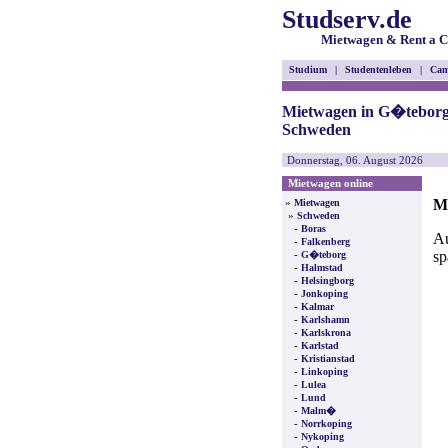
Studserv.de
Mietwagen & Rent a C
Studium
|
Studentenleben
|
Cam
Mietwagen in G�tebor
Schweden
Donnerstag, 06. August 2026
Mietwagen online
M
»
Mietwagen
»
Schweden
-
Boras
Au
-
Falkenberg
sp
-
G�teborg
-
Halmstad
-
Helsingborg
-
Jonkoping
-
Kalmar
-
Karlshamn
-
Karlskrona
-
Karlstad
-
Kristianstad
-
Linkoping
-
Lulea
-
Lund
-
Malm�
-
Norrkoping
-
Nykoping