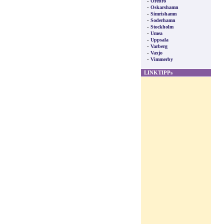
-
Orebro
-
Oskarshamn
-
Simrishamn
-
Soderhamn
-
Stockholm
-
Umea
-
Uppsala
-
Varberg
-
Vaxjo
-
Vimmerby
LINKTIPPs