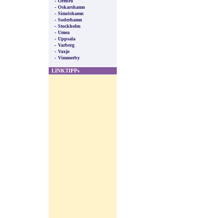
-
Orebro
-
Oskarshamn
-
Simrishamn
-
Soderhamn
-
Stockholm
-
Umea
-
Uppsala
-
Varberg
-
Vaxjo
-
Vimmerby
LINKTIPPs