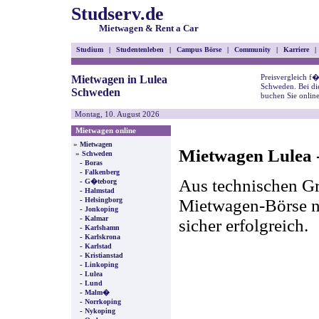
Studserv.de
Mietwagen & Rent a Car
Studium
|
Studentenleben
|
Campus Börse
|
Community
|
Karriere
|
Preisvergleich f
Mietwagen in Lulea
Schweden. Bei di
Schweden
buchen Sie onlin
Montag, 10. August 2026
Mietwagen online
»
Mietwagen
Mietwagen Lulea -
»
Schweden
-
Boras
-
Falkenberg
Aus technischen Gr
-
G�teborg
-
Halmstad
-
Mietwagen-Börse nic
Helsingborg
-
Jonkoping
-
Kalmar
sicher erfolgreich.
-
Karlshamn
-
Karlskrona
-
Karlstad
-
Kristianstad
-
Linkoping
-
Lulea
-
Lund
-
Malm�
-
Norrkoping
-
Nykoping