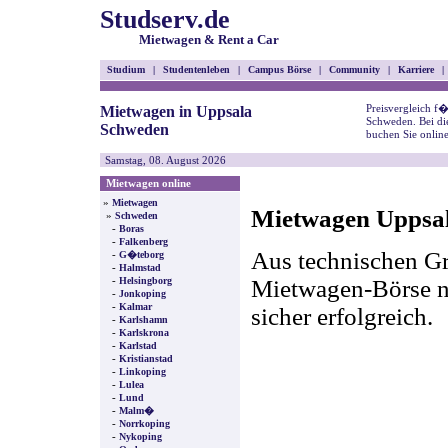
Studserv.de
Mietwagen & Rent a Car
Studium
|
Studentenleben
|
Campus Börse
|
Community
|
Karriere
|
Preisvergleich f
Mietwagen in Uppsala
Schweden. Bei di
Schweden
buchen Sie onlin
Samstag, 08. August 2026
Mietwagen online
»
Mietwagen
Mietwagen Uppsala
»
Schweden
-
Boras
-
Falkenberg
Aus technischen Gr
-
G�teborg
-
Halmstad
-
Mietwagen-Börse nic
Helsingborg
-
Jonkoping
-
Kalmar
sicher erfolgreich.
-
Karlshamn
-
Karlskrona
-
Karlstad
-
Kristianstad
-
Linkoping
-
Lulea
-
Lund
-
Malm�
-
Norrkoping
-
Nykoping