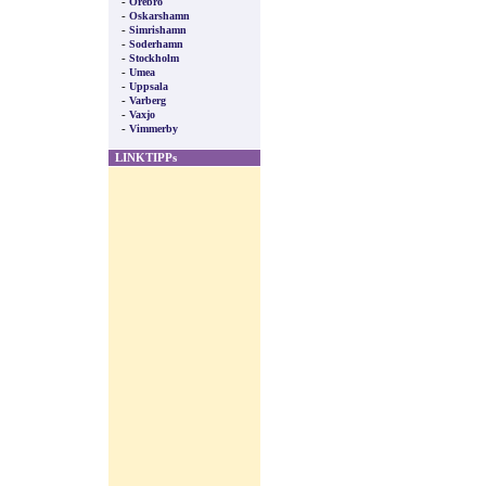
-
Orebro
-
Oskarshamn
-
Simrishamn
-
Soderhamn
-
Stockholm
-
Umea
-
Uppsala
-
Varberg
-
Vaxjo
-
Vimmerby
LINKTIPPs