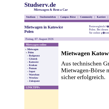
Studserv.de
Mietwagen & Rent a Car
Studium
|
Studentenleben
|
Campus Börse
|
Community
|
Karriere
|
Preisvergleich f
Mietwagen in Katowice
Polen. Bei diese
Polen
Sie online g�nst
Freitag, 07. August 2026
Mietwagen online
»
Mietwagen
Mietwagen Katowic
»
Polen
-
Bydgoszcz
-
Gdansk
Aus technischen Gr
-
Katowice
-
Krakau
-
Mietwagen-Börse nic
Poznan
-
Sopot
-
Warschau
sicher erfolgreich.
-
Wroclaw
-
Zakopane
LINKTIPPs