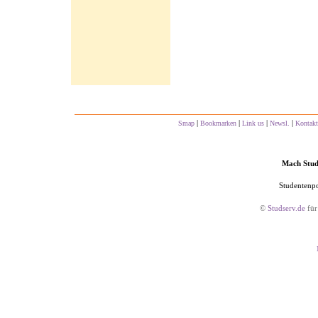
|
|
|
|
Smap
Bookmarken
Link us
Newsl.
Kontakt
Mach Studs
Studentenpo
©
Studserv.de
für