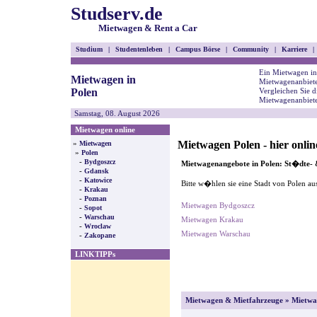
Studserv.de
Mietwagen & Rent a Car
Studium
|
Studentenleben
|
Campus Börse
|
Community
|
Karriere
|
Ein Mietwagen in
Mietwagen in
Mietwagenanbiete
Polen
Vergleichen Sie d
Mietwagenanbiete
Samstag, 08. August 2026
Mietwagen online
Mietwagen Polen - hier onli
»
Mietwagen
»
Polen
-
Bydgoszcz
Mietwagenangebote in Polen: St�dte-
-
Gdansk
-
Katowice
Bitte w�hlen sie eine Stadt von Polen aus
-
Krakau
-
Poznan
Mietwagen Bydgoszcz
-
Sopot
-
Warschau
Mietwagen Krakau
-
Wroclaw
Mietwagen Warschau
-
Zakopane
LINKTIPPs
Mietwagen & Mietfahrzeuge
» Mietwa