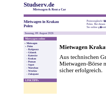
Studserv.de
Mietwagen & Rent a Car
Preisvergleich f
Mietwagen in Krakau
Polen. Bei diese
Polen
Sie online g�nst
Sonntag, 09. August 2026
Mietwagen online
»
Mietwagen
Mietwagen Krakau
»
Polen
-
Bydgoszcz
-
Gdansk
Aus technischen Gr
-
Katowice
-
Krakau
-
Mietwagen-Börse nic
Poznan
-
Sopot
-
Warschau
sicher erfolgreich.
-
Wroclaw
-
Zakopane
LINKTIPPs