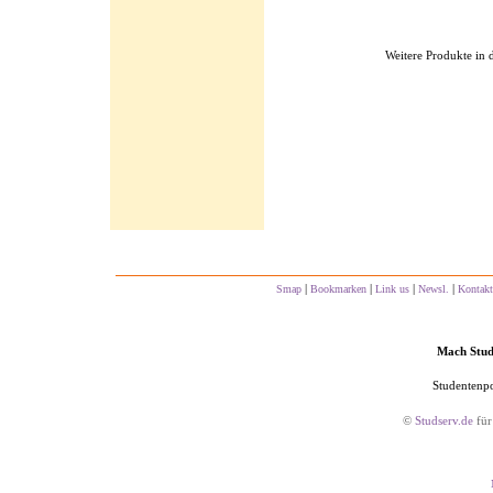
Weitere Produkte in 
|
|
|
|
Smap
Bookmarken
Link us
Newsl.
Kontakt
Mach Studs
Studentenpo
©
Studserv.de
für