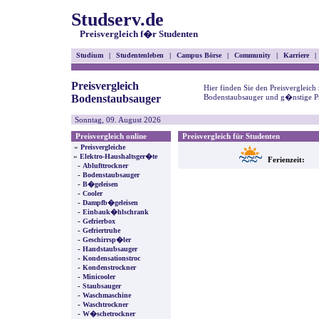
Studserv.de
Preisvergleich f�r Studenten
Studium
|
Studentenleben
|
Campus Börse
|
Community
|
Karriere
|
Preisvergleich
Hier finden Sie den Preisvergleich
Bodenstaubsauger
Bodenstaubsauger und g�nstige Pr
Sonntag, 09. August 2026
Preisvergleich online
Preisvergleich für Studenten
»
Preisvergleiche
»
Elektro-Haushaltsger�te
Ferienzeit:
-
Ablufttrockner
-
Bodenstaubsauger
-
B�geleisen
-
Cooler
-
Dampfb�geleisen
-
Einbauk�hlschrank
-
Gefrierbox
-
Gefriertruhe
-
Geschirrsp�ler
-
Handstaubsauger
-
Kondensationstroc
-
Kondenstrockner
-
Minicooler
-
Staubsauger
-
Waschmaschine
-
Waschtrockner
-
W�schetrockner