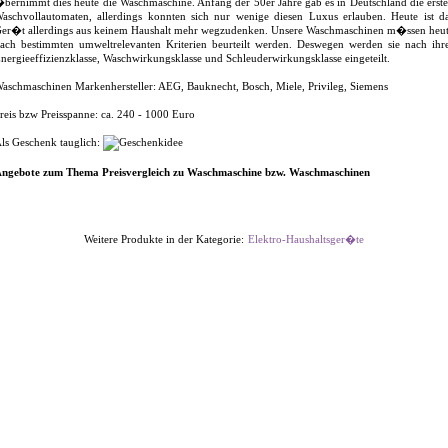
bernimmt dies heute die Waschmaschine. Anfang der 50er Jahre gab es in Deutschland die erst
aschvollautomaten, allerdings konnten sich nur wenige diesen Luxus erlauben. Heute ist d
er�t allerdings aus keinem Haushalt mehr wegzudenken. Unsere Waschmaschinen m�ssen heu
ach bestimmten umweltrelevanten Kriterien beurteilt werden. Deswegen werden sie nach ihr
nergieeffizienzklasse, Waschwirkungsklasse und Schleuderwirkungsklasse eingeteilt.
aschmaschinen Markenhersteller: AEG, Bauknecht, Bosch, Miele, Privileg, Siemens
reis bzw Preisspanne: ca. 240 - 1000 Euro
ls Geschenk tauglich:
ngebote zum Thema Preisvergleich zu Waschmaschine bzw. Waschmaschinen
Weitere Produkte in der Kategorie:
Elektro-Haushaltsger�te