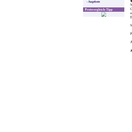
�
- Angebote
W
G
Preisvergleich-Tipp
n
E
W
P
A
A