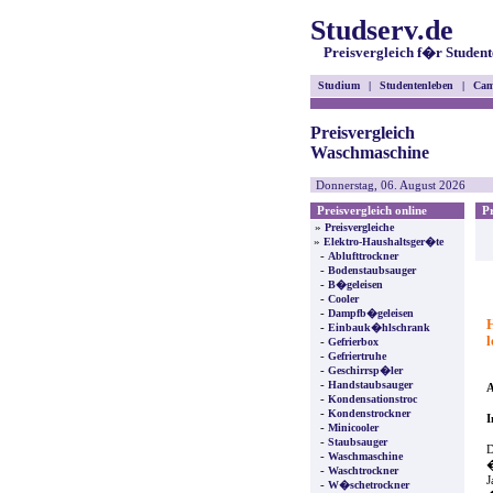
Studserv.de
Preisvergleich f�r Student
Studium
|
Studentenleben
|
Cam
Preisvergleich
Waschmaschine
Donnerstag, 06. August 2026
Preisvergleich online
Pre
»
Preisvergleiche
»
Elektro-Haushaltsger�te
-
Ablufttrockner
-
Bodenstaubsauger
-
B�geleisen
-
Cooler
-
Dampfb�geleisen
-
Einbauk�hlschrank
l
-
Gefrierbox
-
Gefriertruhe
-
Geschirrsp�ler
-
Handstaubsauger
A
-
Kondensationstroc
-
Kondenstrockner
I
-
Minicooler
-
Staubsauger
D
-
Waschmaschine
�
-
Waschtrockner
J
-
W�schetrockner