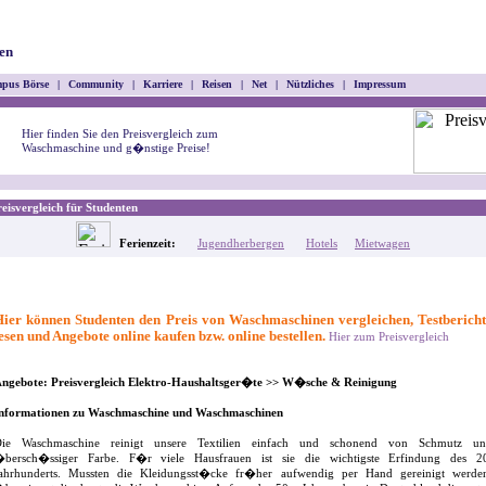
en
pus Börse
|
Community
|
Karriere
|
Reisen
|
Net
|
Nützliches
|
Impressum
Hier finden Sie den Preisvergleich zum
Waschmaschine und g�nstige Preise!
isvergleich für Studenten
Ferienzeit:
Jugendherbergen
Hotels
Mietwagen
Hier können Studenten den Preis von Waschmaschinen vergleichen, Testbericht
esen und Angebote online kaufen bzw. online bestellen.
Hier zum Preisvergleich
ngebote: Preisvergleich Elektro-Haushaltsger�te >> W�sche & Reinigung
nformationen zu Waschmaschine und Waschmaschinen
ie Waschmaschine reinigt unsere Textilien einfach und schonend von Schmutz u
bersch�ssiger Farbe. F�r viele Hausfrauen ist sie die wichtigste Erfindung des 2
ahrhunderts. Mussten die Kleidungsst�cke fr�her aufwendig per Hand gereinigt werde