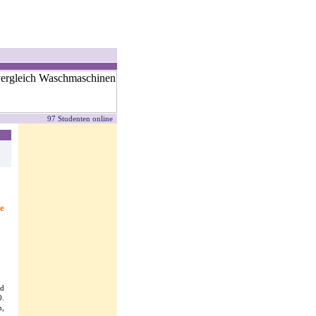
97 Studenten online
e
nd
0.
n,