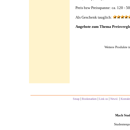
Preis bzw Preisspanne: ca. 120 - 5
Als Geschenk tauglich:
Angebote zum Thema Preisvergle
Weitere Produkte i
|
|
|
|
Smap
Bookmarken
Link us
Newsl.
Kontakt
Mach Studs
Studentenpo