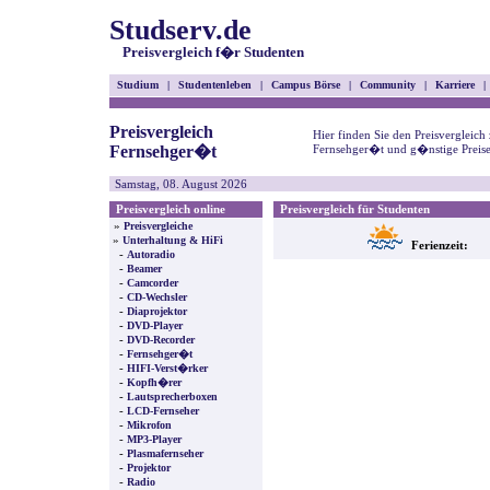
Studserv.de
Preisvergleich f�r Studenten
Studium
|
Studentenleben
|
Campus Börse
|
Community
|
Karriere
|
Preisvergleich
Hier finden Sie den Preisvergleich
Fernsehger�t
Fernsehger�t und g�nstige Preise
Samstag, 08. August 2026
Preisvergleich online
Preisvergleich für Studenten
»
Preisvergleiche
»
Unterhaltung & HiFi
Ferienzeit:
-
Autoradio
-
Beamer
-
Camcorder
-
CD-Wechsler
-
Diaprojektor
-
DVD-Player
-
DVD-Recorder
-
Fernsehger�t
-
HIFI-Verst�rker
-
Kopfh�rer
-
Lautsprecherboxen
-
LCD-Fernseher
-
Mikrofon
-
MP3-Player
-
Plasmafernseher
-
Projektor
-
Radio