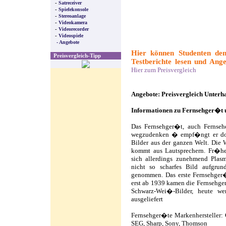
-
Satreceiver
-
Spielekonsole
-
Stereoanlage
-
Videokamera
-
Videorecorder
-
Videospiele
- Angebote
Hier können Studenten den
Preisvergleich-Tipp
Testberichte lesen und Ange
Hier zum Preisvergleich
Angebote: Preisvergleich Unter
Informationen zu Fernsehger�t
Das Fernsehger�t, auch Fernseh
wegzudenken � empf�ngt er doch
Bilder aus der ganzen Welt. Die 
kommt aus Lautsprechern. Fr�he
sich allerdings zunehmend Plas
nicht so scharfes Bild aufgrun
genommen. Das erste Fernsehger�
erst ab 1939 kamen die Fernsehge
Schwarz-Wei�-Bilder, heute we
ausgeliefert
Fernsehger�te Markenhersteller: 
SEG, Sharp, Sony, Thomson