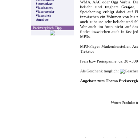
WMA, AAC oder Ogg Vorbis. Die P
-
Stereoanlage
beliebt sind tragbare Ger�te
-
Videokamera
-
Videorecorder
Speicherung erfolgt dabei auf Fl
-
Videospiele
inzwischen ein Volumen von bis 
- Angebote
auch zuhause sehr beliebt und f
Wer auch im Auto nicht auf da
Preisvergleich-Tipp
findet inzwischen auch in fast j
MP3s.
MP3-Player Markenhersteller: Ace
Trekstor
Preis bzw Preisspanne: ca. 30 - 30
Als Geschenk tauglich:
Angebote zum Thema Preisvergl
Weitere Produkte i