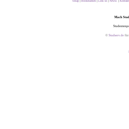
|
|
|
|
Smap
Bookmarken
Link us
Newsl.
Kontakt
Mach Studs
Studentenpo
©
Studserv.de
für