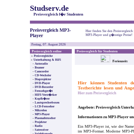
Studserv.de
Preisvergleich f�r Studenten
Preisvergleich MP3-
Hier finden Sie den Preisvergleich
Player
MP3-Player und g�nstige Preise!
Freitag, 07. August 2026
Preisvergleich online
Preisvergleich für Studenten
»
Preisvergleiche
»
Unterhaltung & HiFi
Ferienzeit:
-
Autoradio
-
Beamer
-
Camcorder
-
CD-Wechsler
-
Diaprojektor
Hier können Studenten de
-
DVD-Player
-
DVD-Recorder
Testberichte lesen und Ange
-
Fernsehger�t
Hier zum Preisvergleich
-
HIFI-Verst�rker
-
Kopfh�rer
-
Lautsprecherboxen
-
LCD-Fernseher
Angebote: Preisvergleich Unterh
-
Mikrofon
-
MP3-Player
Informationen zu MP3-Player u
-
Plasmafernseher
-
Projektor
-
Radio
Ein MP3-Player ist, wie der Nam
-
Satreceiver
im MP3-Format. Moderne MP3-Pla
-
Spielekonsole