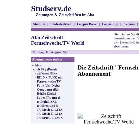
Studserv.de
Zeitungen & Zeitschriften im Abo
Studium
|
Studentenleben
|
Campus Börse
|
Community
|
Karriere
|
Hier finden Sie di
Abo Zeitschrift
Fernsehwoche/TV 
Fernsehwoche/TV World
Sky (Premiere) 
abonieren.
Montag, 10. August 2026
Abonnements online
»
Abos
Die Zeitschrift "Ferns
»
mit Sky (Premie
Abonnement
-
auf einen Blick
-
BILD + FUNK mit
-
Fernsehwoche/TV
-
Funk Uhr Digita
-
Gong / nur digi
-
HörZu Digital
-
Super TV/ nur d
-
tv Digital XXL
-
tv Hören und S
-
TV Movie DIGITA
-
TV Movie DIGITA
-
TV SPIELFILM X