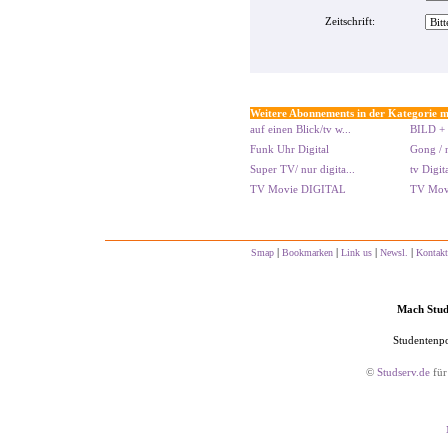
Zeitschrift:
Weitere Abonnements in der Kategorie m
auf einen Blick/tv w...
BILD + 
Funk Uhr Digital
Gong / n
Super TV/ nur digita...
tv Digi
TV Movie DIGITAL
TV Movi
|
|
|
|
Smap
Bookmarken
Link us
Newsl.
Kontakt
Mach Studs
Studentenpo
©
Studserv.de
für