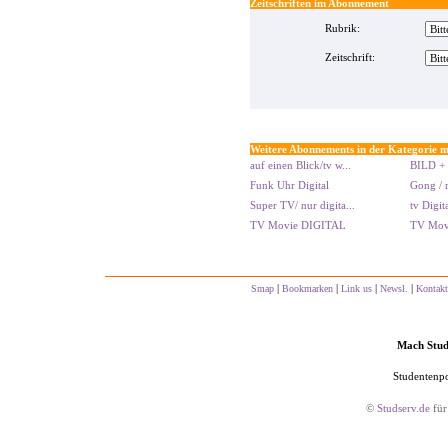
Zeitschriften im Abonnement
Rubrik:
Zeitschrift:
Weitere Abonnements in der Kategorie m
auf einen Blick/tv w...
BILD + 
Funk Uhr Digital
Gong / n
Super TV/ nur digita...
tv Digi
TV Movie DIGITAL
TV Movi
|
|
|
|
Smap
Bookmarken
Link us
Newsl.
Kontakt
Mach Studs
Studentenpo
©
Studserv.de
für