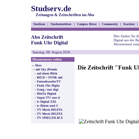
Studserv.de
Zeitungen & Zeitschriften im Abo
Studium
|
Studentenleben
|
Campus Börse
|
Community
|
Karriere
|
Hier finden Sie d
Abo Zeitschrift
Digital aus der R
Funk Uhr Digital
Abonnement zum 
Samstag, 08. August 2026
Abonnements online
»
Abos
Die Zeitschrift "Funk 
»
mit Sky (Premie
-
auf einen Blick
-
BILD + FUNK mit
-
Fernsehwoche/TV
-
Funk Uhr Digita
-
Gong / nur digi
-
HörZu Digital
-
Super TV/ nur d
-
tv Digital XXL
-
tv Hören und S
-
TV Movie DIGITA
-
TV Movie DIGITA
-
TV SPIELFILM X