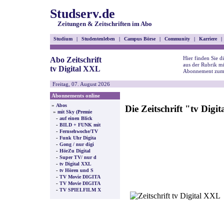
Studserv.de
Zeitungen & Zeitschriften im Abo
Studium
|
Studentenleben
|
Campus Börse
|
Community
|
Karriere
|
Hier finden Sie di
Abo Zeitschrift
aus der Rubrik m
tv Digital XXL
Abonnement zum 
Freitag, 07. August 2026
Abonnements online
»
Abos
Die Zeitschrift "tv Di
»
mit Sky (Premie
-
auf einen Blick
-
BILD + FUNK mit
-
Fernsehwoche/TV
-
Funk Uhr Digita
-
Gong / nur digi
-
HörZu Digital
-
Super TV/ nur d
-
tv Digital XXL
-
tv Hören und S
-
TV Movie DIGITA
-
TV Movie DIGITA
-
TV SPIELFILM X