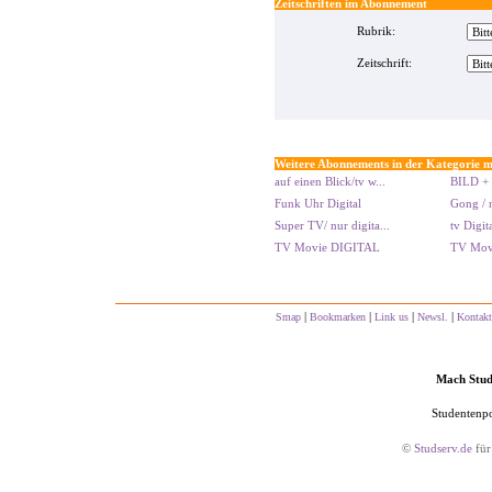
Zeitschriften im Abonnement
Rubrik:
Zeitschrift:
Weitere Abonnements in der Kategorie m
auf einen Blick/tv w...
BILD + 
Funk Uhr Digital
Gong / n
Super TV/ nur digita...
tv Digi
TV Movie DIGITAL
TV Movi
|
|
|
|
Smap
Bookmarken
Link us
Newsl.
Kontakt
Mach Studs
Studentenpo
©
Studserv.de
für