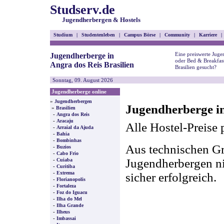
Studserv.de
Jugendherbergen & Hostels
Studium
|
Studentenleben
|
Campus Börse
|
Community
|
Karriere
|
Eine preiswerte Juge
Jugendherberge in
oder Bed & Breakfast
Angra dos Reis Brasilien
Brasilien gesucht?
Sonntag, 09. August 2026
Jugendherberge online
»
Jugendherbergen
Jugendherberge in
»
Brasilien
-
Angra dos Reis
-
Aracaju
Alle Hostel-Preise 
-
Arraial da Ajuda
-
Bahia
-
Bombinhas
Aus technischen Gr
-
Buzios
-
Cabo Frio
-
Jugendherbergen nic
Cuiaba
-
Curitiba
-
Extrema
sicher erfolgreich.
-
Florianopolis
-
Fortaleza
-
Foz do Iguacu
-
Ilha do Mel
-
Ilha Grande
-
Ilheus
-
Imbassai