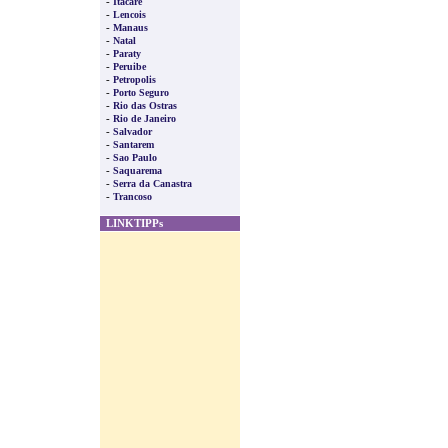
-
Itacare
-
Lencois
-
Manaus
-
Natal
-
Paraty
-
Peruibe
-
Petropolis
-
Porto Seguro
-
Rio das Ostras
-
Rio de Janeiro
-
Salvador
-
Santarem
-
Sao Paulo
-
Saquarema
-
Serra da Canastra
-
Trancoso
LINKTIPPs