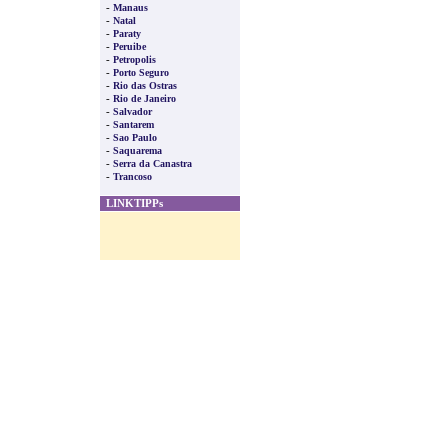
-
Manaus
-
Natal
-
Paraty
-
Peruibe
-
Petropolis
-
Porto Seguro
-
Rio das Ostras
-
Rio de Janeiro
-
Salvador
-
Santarem
-
Sao Paulo
-
Saquarema
-
Serra da Canastra
-
Trancoso
LINKTIPPs