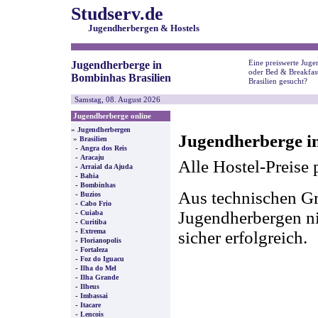
Studserv.de
Jugendherbergen & Hostels
Eine preiswerte Juge
Jugendherberge in
oder Bed & Breakfas
Bombinhas Brasilien
Brasilien gesucht?
Samstag, 08. August 2026
Jugendherberge online
»
Jugendherbergen
Jugendherberge in
»
Brasilien
-
Angra dos Reis
-
Aracaju
Alle Hostel-Preise 
-
Arraial da Ajuda
-
Bahia
-
Bombinhas
Aus technischen Gr
-
Buzios
-
Cabo Frio
-
Jugendherbergen nic
Cuiaba
-
Curitiba
-
Extrema
sicher erfolgreich.
-
Florianopolis
-
Fortaleza
-
Foz do Iguacu
-
Ilha do Mel
-
Ilha Grande
-
Ilheus
-
Imbassai
-
Itacare
-
Lencois