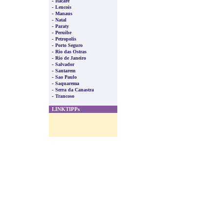
-
Itacare
-
Lencois
-
Manaus
-
Natal
-
Paraty
-
Peruibe
-
Petropolis
-
Porto Seguro
-
Rio das Ostras
-
Rio de Janeiro
-
Salvador
-
Santarem
-
Sao Paulo
-
Saquarema
-
Serra da Canastra
-
Trancoso
LINKTIPPs