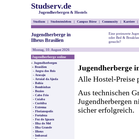
Studserv.de
Jugendherbergen & Hostels
Studium
|
Studentenleben
|
Campus Börse
|
Community
|
Karriere
|
Eine preiswerte Juge
Jugendherberge in
oder Bed & Breakfast 
Ilheus Brasilien
gesucht?
Montag, 10. August 2026
Jugendherberge online
»
Jugendherbergen
Jugendherberge in 
»
Brasilien
-
Angra dos Reis
-
Aracaju
Alle Hostel-Preise 
-
Arraial da Ajuda
-
Bahia
-
Bombinhas
Aus technischen Gr
-
Buzios
-
Cabo Frio
-
Jugendherbergen nic
Cuiaba
-
Curitiba
-
Extrema
sicher erfolgreich.
-
Florianopolis
-
Fortaleza
-
Foz do Iguacu
-
Ilha do Mel
-
Ilha Grande
-
Ilheus
-
Imbassai