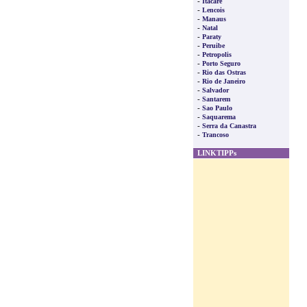
-
Itacare
-
Lencois
-
Manaus
-
Natal
-
Paraty
-
Peruibe
-
Petropolis
-
Porto Seguro
-
Rio das Ostras
-
Rio de Janeiro
-
Salvador
-
Santarem
-
Sao Paulo
-
Saquarema
-
Serra da Canastra
-
Trancoso
LINKTIPPs