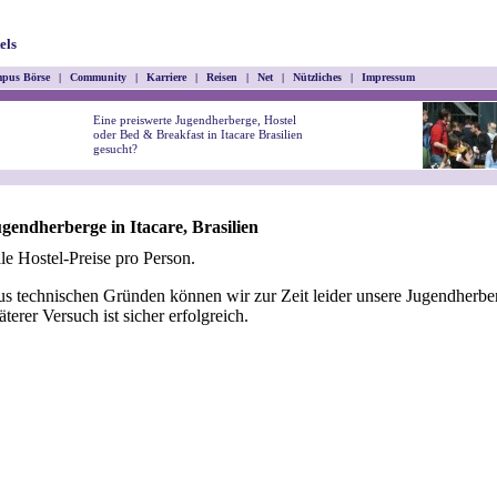
els
pus Börse
|
Community
|
Karriere
|
Reisen
|
Net
|
Nützliches
|
Impressum
Eine preiswerte Jugendherberge, Hostel
oder Bed & Breakfast in Itacare Brasilien
gesucht?
gendherberge in Itacare, Brasilien
le Hostel-Preise pro Person.
s technischen Gründen können wir zur Zeit leider unsere Jugendherber
äterer Versuch ist sicher erfolgreich.