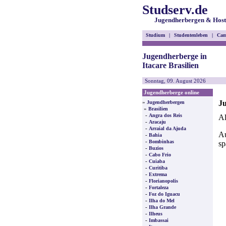
Studserv.de
Jugendherbergen & Host
Studium
|
Studentenleben
|
Cam
Jugendherberge in
Itacare Brasilien
Sonntag, 09. August 2026
Jugendherberge online
Ju
»
Jugendherbergen
»
Brasilien
-
Angra dos Reis
Al
-
Aracaju
-
Arraial da Ajuda
Au
-
Bahia
-
Bombinhas
sp
-
Buzios
-
Cabo Frio
-
Cuiaba
-
Curitiba
-
Extrema
-
Florianopolis
-
Fortaleza
-
Foz do Iguacu
-
Ilha do Mel
-
Ilha Grande
-
Ilheus
-
Imbassai