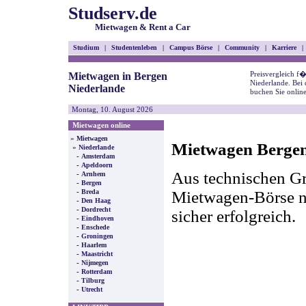
Studserv.de
Mietwagen & Rent a Car
Studium
|
Studentenleben
|
Campus Börse
|
Community
|
Karriere
|
Preisvergleich f
Mietwagen in Bergen
Niederlande. Bei
Niederlande
buchen Sie onlin
Montag, 10. August 2026
Mietwagen online
»
Mietwagen
Mietwagen Bergen 
»
Niederlande
-
Amsterdam
-
Apeldoorn
Aus technischen Gr
-
Arnhem
-
Bergen
-
Mietwagen-Börse nic
Breda
-
Den Haag
-
Dordrecht
sicher erfolgreich.
-
Eindhoven
-
Enschede
-
Groningen
-
Haarlem
-
Maastricht
-
Nijmegen
-
Rotterdam
-
Tilburg
-
Utrecht