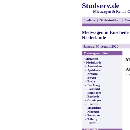
Studserv.de
Mietwagen & Rent a C
Studium
|
Studentenleben
|
Cam
Mietwagen in Enschede
Niederlande
Samstag, 08. August 2026
Mietwagen online
Mi
»
Mietwagen
»
Niederlande
-
Amsterdam
Au
-
Apeldoorn
sp
-
Arnhem
-
Bergen
-
Breda
-
Den Haag
-
Dordrecht
-
Eindhoven
-
Enschede
-
Groningen
-
Haarlem
-
Maastricht
-
Nijmegen
-
Rotterdam
-
Tilburg
-
Utrecht