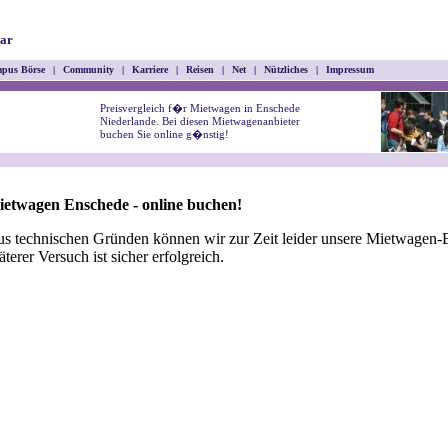
ar
pus Börse
|
Community
|
Karriere
|
Reisen
|
Net
|
Nützliches
|
Impressum
Preisvergleich f�r Mietwagen in Enschede
Niederlande. Bei diesen Mietwagenanbieter
buchen Sie online g�nstig!
etwagen Enschede - online buchen!
s technischen Gründen können wir zur Zeit leider unsere Mietwagen-B
äterer Versuch ist sicher erfolgreich.