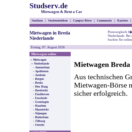
Studserv.de
Mietwagen & Rent a Car
Studium
|
Studentenleben
|
Campus Börse
|
Community
|
Karriere
|
Preisvergleich f
Mietwagen in Breda
Niederlande. Bei
Niederlande
buchen Sie onlin
Freitag, 07. August 2026
Mietwagen online
»
Mietwagen
Mietwagen Breda -
»
Niederlande
-
Amsterdam
-
Apeldoorn
Aus technischen Gr
-
Arnhem
-
Bergen
-
Mietwagen-Börse nic
Breda
-
Den Haag
-
Dordrecht
sicher erfolgreich.
-
Eindhoven
-
Enschede
-
Groningen
-
Haarlem
-
Maastricht
-
Nijmegen
-
Rotterdam
-
Tilburg
-
Utrecht