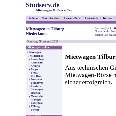
Studserv.de
Mietwagen & Rent a Car
Studium
|
Studentenleben
|
Campus Börse
|
Community
|
Karriere
|
Preisvergleich f
Mietwagen in Tilburg
Niederlande. Bei
Niederlande
buchen Sie onlin
Sonntag, 09. August 2026
Mietwagen online
»
Mietwagen
Mietwagen Tilburg
»
Niederlande
-
Amsterdam
-
Apeldoorn
Aus technischen Gr
-
Arnhem
-
Bergen
-
Mietwagen-Börse nic
Breda
-
Den Haag
-
Dordrecht
sicher erfolgreich.
-
Eindhoven
-
Enschede
-
Groningen
-
Haarlem
-
Maastricht
-
Nijmegen
-
Rotterdam
-
Tilburg
-
Utrecht