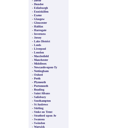
-
Dover
-
Dundee
-
Edinburgh
-
Enniskillen
-
Exeter
-
Glasgow
-
Gloucester
-
Halifax
-
Harrogate
-
Inverness
-
Jersey
-
Lake District
-
Leeds
-
Liverpool
-
London
-
Macclesfield
-
Manchester
-
Middlesex
-
Newcastle-upon-Ty
-
Nottingham
-
Oxford
-
Perth
-
Plymouth
-
Portsmouth
-
Reading
-
Saint Albans
-
Salisbury
-
Southampton
-
St Andrews
-
Stirling
-
Stoke on Trent
-
Stratford upon Av
-
Swansea
-
Swindon
-
Warwick