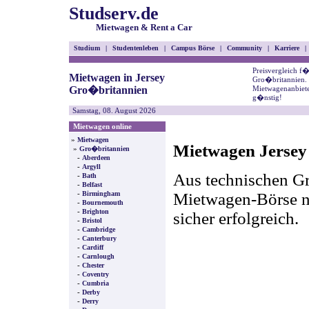
Studserv.de
Mietwagen & Rent a Car
Studium
|
Studentenleben
|
Campus Börse
|
Community
|
Karriere
|
Preisvergleich f
Mietwagen in Jersey
Gro�britannien. 
Gro�britannien
Mietwagenanbiete
g�nstig!
Samstag, 08. August 2026
Mietwagen online
»
Mietwagen
Mietwagen Jersey 
»
Gro�britannien
-
Aberdeen
-
Argyll
Aus technischen Gr
-
Bath
-
Belfast
-
Mietwagen-Börse nic
Birmingham
-
Bournemouth
-
Brighton
sicher erfolgreich.
-
Bristol
-
Cambridge
-
Canterbury
-
Cardiff
-
Carnlough
-
Chester
-
Coventry
-
Cumbria
-
Derby
-
Derry