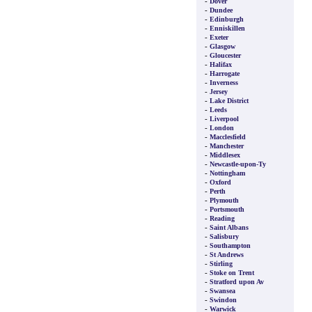
-
Dover
-
Dundee
-
Edinburgh
-
Enniskillen
-
Exeter
-
Glasgow
-
Gloucester
-
Halifax
-
Harrogate
-
Inverness
-
Jersey
-
Lake District
-
Leeds
-
Liverpool
-
London
-
Macclesfield
-
Manchester
-
Middlesex
-
Newcastle-upon-Ty
-
Nottingham
-
Oxford
-
Perth
-
Plymouth
-
Portsmouth
-
Reading
-
Saint Albans
-
Salisbury
-
Southampton
-
St Andrews
-
Stirling
-
Stoke on Trent
-
Stratford upon Av
-
Swansea
-
Swindon
-
Warwick