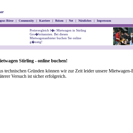
ar
pus Börse
|
Community
|
Karriere
|
Reisen
|
Net
|
Nützliches
|
Impressum
Preisvergleich f�r Mietwagen in Stirling
Gro�britannien. Bei diesen
Mietwagenanbieter buchen Sie online
g�nstig!
etwagen Stirling - online buchen!
s technischen Gründen können wir zur Zeit leider unsere Mietwagen-B
äterer Versuch ist sicher erfolgreich.