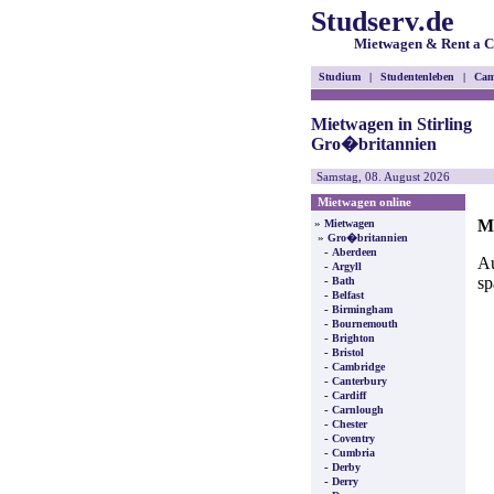
Studserv.de
Mietwagen & Rent a C
Studium
|
Studentenleben
|
Cam
Mietwagen in Stirling
Gro�britannien
Samstag, 08. August 2026
Mietwagen online
Mi
»
Mietwagen
»
Gro�britannien
-
Aberdeen
Au
-
Argyll
sp
-
Bath
-
Belfast
-
Birmingham
-
Bournemouth
-
Brighton
-
Bristol
-
Cambridge
-
Canterbury
-
Cardiff
-
Carnlough
-
Chester
-
Coventry
-
Cumbria
-
Derby
-
Derry