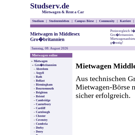
Studserv.de
Mietwagen & Rent a Car
Studium
|
Studentenleben
|
Campus Börse
|
Community
|
Karriere
|
Preisvergleich f
Mietwagen in Middlesex
Gro�britannien. 
Gro�britannien
Mietwagenanbiete
g�nstig!
Samstag, 08. August 2026
Mietwagen online
»
Mietwagen
Mietwagen Middles
»
Gro�britannien
-
Aberdeen
-
Argyll
Aus technischen Gr
-
Bath
-
Belfast
-
Mietwagen-Börse nic
Birmingham
-
Bournemouth
-
Brighton
sicher erfolgreich.
-
Bristol
-
Cambridge
-
Canterbury
-
Cardiff
-
Carnlough
-
Chester
-
Coventry
-
Cumbria
-
Derby
-
Derry