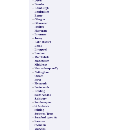
-
Dover
-
Dundee
-
Edinburgh
-
Enniskillen
-
Exeter
-
Glasgow
-
Gloucester
-
Halifax
-
Harrogate
-
Inverness
-
Jersey
-
Lake District
-
Leeds
-
Liverpool
-
London
-
Macclesfield
-
Manchester
-
Middlesex
-
Newcastle-upon-Ty
-
Nottingham
-
Oxford
-
Perth
-
Plymouth
-
Portsmouth
-
Reading
-
Saint Albans
-
Salisbury
-
Southampton
-
St Andrews
-
Stirling
-
Stoke on Trent
-
Stratford upon Av
-
Swansea
-
Swindon
-
Warwick