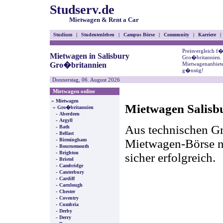
Studserv.de
Mietwagen & Rent a Car
Studium
|
Studentenleben
|
Campus Börse
|
Community
|
Karriere
|
Preisvergleich f
Mietwagen in Salisbury
Gro�britannien. 
Gro�britannien
Mietwagenanbiete
g�nstig!
Donnerstag, 06. August 2026
Mietwagen online
»
Mietwagen
Mietwagen Salisbu
»
Gro�britannien
-
Aberdeen
-
Argyll
Aus technischen Gr
-
Bath
-
Belfast
-
Mietwagen-Börse nic
Birmingham
-
Bournemouth
-
Brighton
sicher erfolgreich.
-
Bristol
-
Cambridge
-
Canterbury
-
Cardiff
-
Carnlough
-
Chester
-
Coventry
-
Cumbria
-
Derby
-
Derry