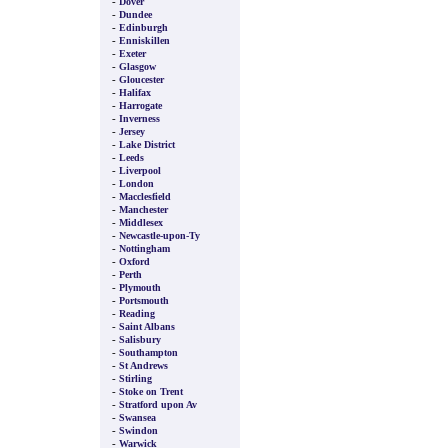
-
Dover
-
Dundee
-
Edinburgh
-
Enniskillen
-
Exeter
-
Glasgow
-
Gloucester
-
Halifax
-
Harrogate
-
Inverness
-
Jersey
-
Lake District
-
Leeds
-
Liverpool
-
London
-
Macclesfield
-
Manchester
-
Middlesex
-
Newcastle-upon-Ty
-
Nottingham
-
Oxford
-
Perth
-
Plymouth
-
Portsmouth
-
Reading
-
Saint Albans
-
Salisbury
-
Southampton
-
St Andrews
-
Stirling
-
Stoke on Trent
-
Stratford upon Av
-
Swansea
-
Swindon
-
Warwick