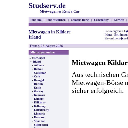
Studserv.de
Mietwagen & Rent a Car
Studium
|
Studentenleben
|
Campus Börse
|
Community
|
Karriere
|
Preisvergleich f
Mietwagen in Kildare
Irland. Bei dies
Irland
Sie online g�nst
Freitag, 07. August 2026
Mietwagen online
»
Mietwagen
Mietwagen Kildare
»
Irland
-
Athlone
-
Ballina
Aus technischen Gr
-
Castlebar
-
Cork
-
Mietwagen-Börse nic
Donegal
-
Dublin
-
Ennis
sicher erfolgreich.
-
Galway
-
Kenmare
-
Kildare
-
Kilkenny
-
Killarney
-
Letterkenny
-
Limerick
-
Rosslare
-
Shannon
-
Skibbereen