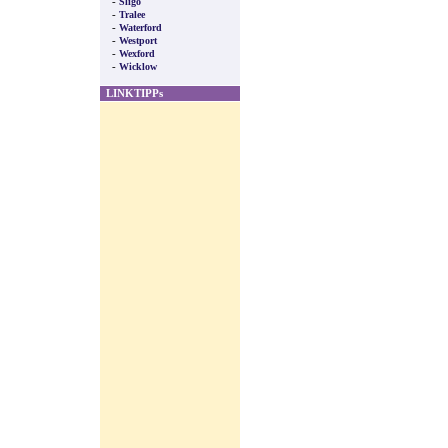
-
Sligo
-
Tralee
-
Waterford
-
Westport
-
Wexford
-
Wicklow
LINKTIPPs