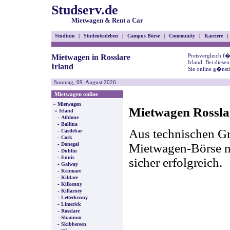
Studserv.de
Mietwagen & Rent a Car
Studium
|
Studentenleben
|
Campus Börse
|
Community
|
Karriere
|
Preisvergleich f
Mietwagen in Rosslare
Irland. Bei dies
Irland
Sie online g�nst
Sonntag, 09. August 2026
Mietwagen online
»
Mietwagen
Mietwagen Rosslar
»
Irland
-
Athlone
-
Ballina
Aus technischen Gr
-
Castlebar
-
Cork
-
Mietwagen-Börse nic
Donegal
-
Dublin
-
Ennis
sicher erfolgreich.
-
Galway
-
Kenmare
-
Kildare
-
Kilkenny
-
Killarney
-
Letterkenny
-
Limerick
-
Rosslare
-
Shannon
-
Skibbereen