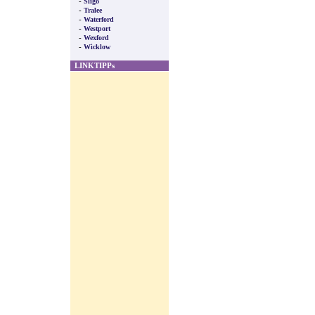
-
Sligo
-
Tralee
-
Waterford
-
Westport
-
Wexford
-
Wicklow
LINKTIPPs