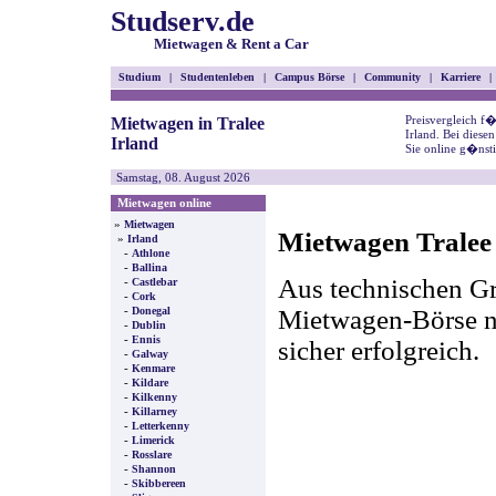
Studserv.de
Mietwagen & Rent a Car
Studium
|
Studentenleben
|
Campus Börse
|
Community
|
Karriere
|
Preisvergleich f
Mietwagen in Tralee
Irland. Bei dies
Irland
Sie online g�nst
Samstag, 08. August 2026
Mietwagen online
»
Mietwagen
Mietwagen Tralee 
»
Irland
-
Athlone
-
Ballina
Aus technischen Gr
-
Castlebar
-
Cork
-
Mietwagen-Börse nic
Donegal
-
Dublin
-
Ennis
sicher erfolgreich.
-
Galway
-
Kenmare
-
Kildare
-
Kilkenny
-
Killarney
-
Letterkenny
-
Limerick
-
Rosslare
-
Shannon
-
Skibbereen