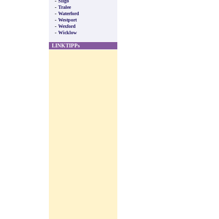
-
Sligo
-
Tralee
-
Waterford
-
Westport
-
Wexford
-
Wicklow
LINKTIPPs