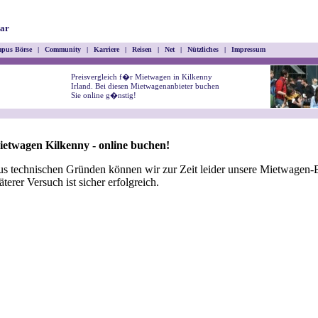
ar
pus Börse
|
Community
|
Karriere
|
Reisen
|
Net
|
Nützliches
|
Impressum
Preisvergleich f�r Mietwagen in Kilkenny
Irland. Bei diesen Mietwagenanbieter buchen
Sie online g�nstig!
etwagen Kilkenny - online buchen!
s technischen Gründen können wir zur Zeit leider unsere Mietwagen-B
äterer Versuch ist sicher erfolgreich.