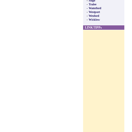
-
Sligo
-
Tralee
-
Waterford
-
Westport
-
Wexford
-
Wicklow
LINKTIPPs