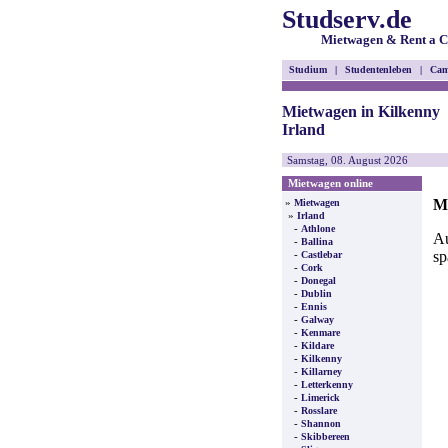
Studserv.de
Mietwagen & Rent a C
Studium
|
Studentenleben
|
Cam
Mietwagen in Kilkenny
Irland
Samstag, 08. August 2026
Mietwagen online
Mi
»
Mietwagen
»
Irland
-
Athlone
Au
-
Ballina
sp
-
Castlebar
-
Cork
-
Donegal
-
Dublin
-
Ennis
-
Galway
-
Kenmare
-
Kildare
-
Kilkenny
-
Killarney
-
Letterkenny
-
Limerick
-
Rosslare
-
Shannon
-
Skibbereen