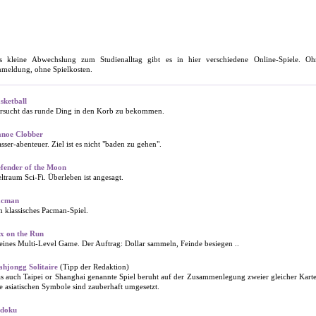
s kleine Abwechslung zum Studienalltag gibt es in hier verschiedene Online-Spiele. Oh
meldung, ohne Spielkosten.
sketball
rsucht das runde Ding in den Korb zu bekommen.
noe Clobber
sser-abenteuer. Ziel ist es nicht "baden zu gehen".
fender of the Moon
ltraum Sci-Fi. Überleben ist angesagt.
acman
n klassisches Pacman-Spiel.
x on the Run
eines Multi-Level Game. Der Auftrag: Dollar sammeln, Feinde besiegen ..
hjongg Solitaire
(Tipp der Redaktion)
s auch Taipei or Shanghai genannte Spiel beruht auf der Zusammenlegung zweier gleicher Kart
e asiatischen Symbole sind zauberhaft umgesetzt.
doku