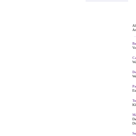
Al
An
Ba
Ve
Ca
Wa
De
We
P
Ei
Tu
Kl
Ma
Da
Di
Su