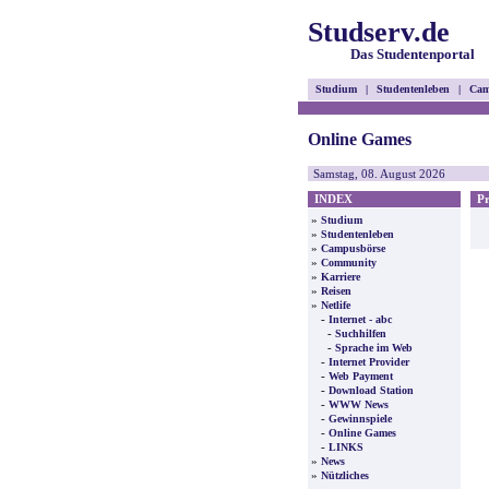
Studserv.de
Das Studentenportal
Studium
|
Studentenleben
|
Cam
Online Games
Samstag, 08. August 2026
INDEX
Pre
»
Studium
»
Studentenleben
»
Campusbörse
»
Community
»
Karriere
»
Reisen
»
Netlife
-
Internet - abc
-
Suchhilfen
-
Sprache im Web
-
Internet Provider
-
Web Payment
-
Download Station
-
WWW News
-
Gewinnspiele
-
Online Games
-
LINKS
»
News
»
Nützliches