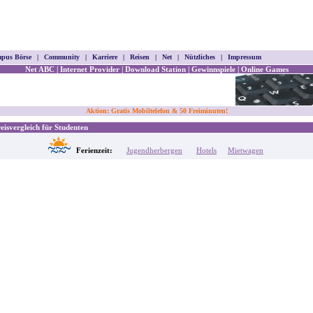
pus Börse
|
Community
|
Karriere
|
Reisen
|
Net
|
Nützliches
|
Impressum
Net ABC
|
Internet Provider
|
Download Station
|
Gewinnspiele
|
Online Games
Aktion: Gratis Mobiltelefon & 50 Freiminuten!
isvergleich für Studenten
Ferienzeit:
Jugendherbergen
Hotels
Mietwagen