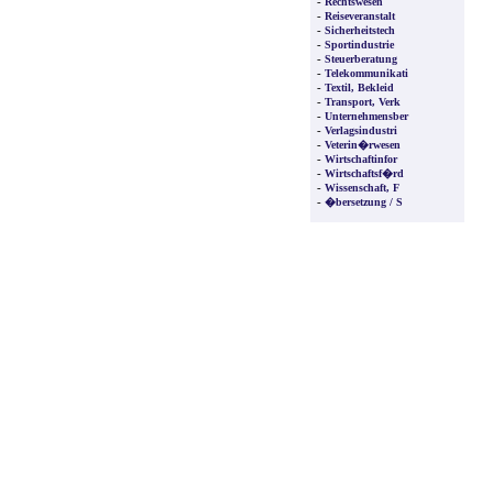
-
Rechtswesen
-
Reiseveranstalt
-
Sicherheitstech
-
Sportindustrie
-
Steuerberatung
-
Telekommunikati
-
Textil, Bekleid
-
Transport, Verk
-
Unternehmensber
-
Verlagsindustri
-
Veterin�rwesen
-
Wirtschaftinfor
-
Wirtschaftsf�rd
-
Wissenschaft, F
-
�bersetzung / S