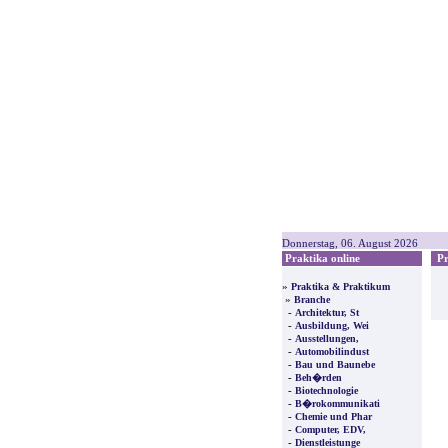
Donnerstag, 06. August 2026
Praktika online
Pre
»
Praktika & Praktikum
»
Branche
-
Architektur, St
-
Ausbildung, Wei
-
Ausstellungen,
-
Automobilindust
-
Bau und Baunebe
-
Beh�rden
-
Biotechnologie
-
B�rokommunikati
-
Chemie und Phar
-
Computer, EDV,
-
Dienstleistunge