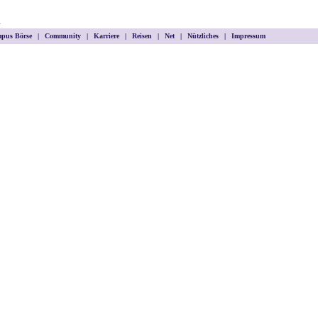
m
pus Börse
|
Community
|
Karriere
|
Reisen
|
Net
|
Nützliches
|
Impressum