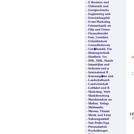
-
E-Business und
-
Elektronik und
-
Energiewirtscha
-
Engineering und
-
Entwicklungshil
-
Event-Marketing
-
Feinmechanik un
-
Film und Fernse
-
Finanzdienstlei
-
Foto, Gestaltun
-
Freizeitindustr
-
Gesundheitswese
-
Gro�handel, Ein
-
Heizungstechnik
-
Hotellerie, Sys
-
IHK, AHK, Hande
-
Immobilien und
-
Industrie und p
-
International B
-
Konsumg�ter und
-
Landschaftsarch
-
Landwirtschaft
-
Luftfahrt und R
-
Marketing, Werb
-
Marktforschung
-
Maschinenbau un
-
Medien, Verlags
-
Multimedia
-
Museen, Theater
LI
-
Musik und Enter
·
B
-
Nahrungsmitteli
-
Non-Profit-Orga
-
Personalarbeit
-
Psychotherapie